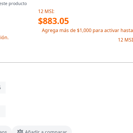
este producto
12 MSI:
$883.05
Agrega más de $1,000 para activar hasta
ión.
12 MSI
5
seos
Añadir a comparar