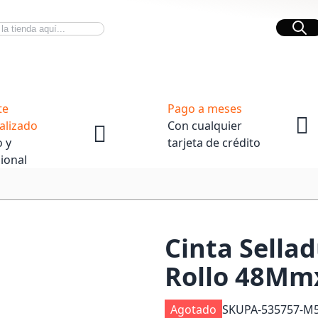
Bus
Novedades Tech
OpenBox
te
Pago a meses
alizado
Con cualquier
 y
tarjeta de crédito
ional
Cinta Sella
Rollo 48Mm
Agotado
SKU
PA-535757-M