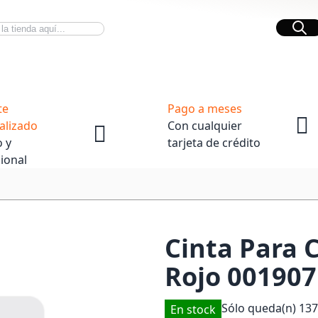
Bus
Novedades Tech
OpenBox
te
Pago a meses
alizado
Con cualquier
 y
tarjeta de crédito
ional
Cinta Para 
Rojo 001907
Sólo queda(n)
137
En stock