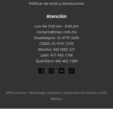
Políticas de envío y devoluciones
Atención
Lun-Vie 9:00 am - 6:00 pm
contacto@mipc.com.mx
Guadalajara:
33 4770 3209
CDMX:
55 4747 2705
Morelia:
443 5005 221
León:
477 493 1798
Querétaro:
442 402 1569
MiPC.com.mx · Tecnología, cómputo y accesorios con envíos a todo
México.