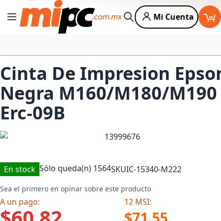
Mi Cuenta
Cambiar Nav
Buscar
Cinta De Impresion Epso
Negra M160/M180/M190
Erc-09B
Sólo queda(n)
1564
En stock
SKU
IC-15340-M222
Sea el primero en opinar sobre este producto
A un pago:
12 MSI:
$60.82
$71.55