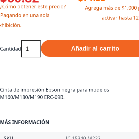
¿Cómo obtener este precio?
Agrega más de $1,000 
 Pagando en una sola
activar hasta 1
xhibición.
Añadir al carrito
Cantidad
Cinta de impresión Epson negra para modelos
M160/M180/M190 ERC-09B.
MÁS INFORMACIÓN
SKU
IC-15340-M222