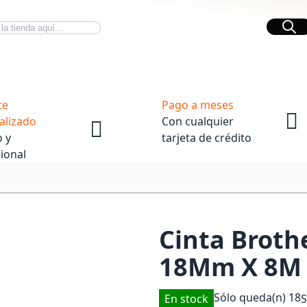
Bus
Novedades Tech
OpenBox
te
Pago a meses
alizado
Con cualquier
 y
tarjeta de crédito
ional
Cinta Broth
18Mm X 8M
Sólo queda(n)
18
En stock