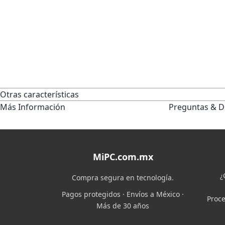
Otras características
Más Información
Preguntas & D
MiPC.com.mx
¿
Compra segura en tecnología.
Pagos protegidos · Envíos a México ·
Proce
Más de 30 años