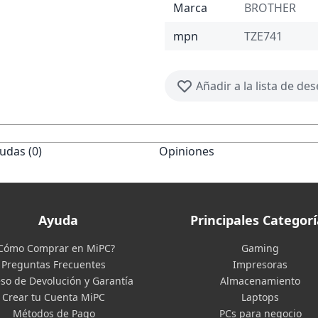
Marca
BROTHER
mpn
TZE741
Añadir a la lista de de
udas (0)
Opiniones
Ayuda
Principales Categorí
Cómo Comprar en MiPC?
Gaming
Preguntas Frecuentes
Impresoras
so de Devolución y Garantía
Almacenamiento
Crear tu Cuenta MiPC
Laptops
Métodos de Pago
PCs para negocio