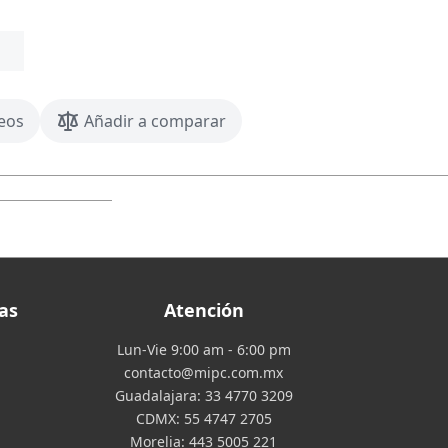
seos
Añadir a comparar
as
Atención
Lun-Vie 9:00 am - 6:00 pm
contacto@mipc.com.mx
Guadalajara:
33 4770 3209
CDMX:
55 4747 2705
Morelia:
443 5005 221