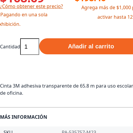
¿Cómo obtener este precio?
Agrega más de $1,000 
 Pagando en una sola
activar hasta 1
xhibición.
Añadir al carrito
Cantidad
Cinta 3M adhesiva transparente de 65.8 m para uso escolar
de oficina.
MÁS INFORMACIÓN
SKU
PA-535757-M23