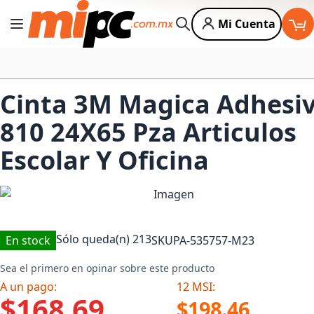
Mi Cuenta
Cambiar Nav
Buscar
Cinta 3M Magica Adhesi
810 24X65 Pza Articulos
Escolar Y Oficina
Sólo queda(n)
213
En stock
SKU
PA-535757-M23
Sea el primero en opinar sobre este producto
A un pago:
12 MSI:
$168.69
$198.46