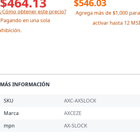
$464.13
$546.03
¿Cómo obtener este precio?
Agrega más de $1,000 para
 Pagando en una sola
activar hasta 12 MSI
xhibición.
MÁS INFORMACIÓN
SKU
AXC-AXSLOCK
Marca
AXCEZE
mpn
AX-SLOCK