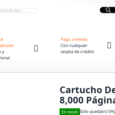
Bus
Novedades Tech
OpenBox
te
Pago a meses
alizado
Con cualquier
 y
tarjeta de crédito
ional
Cartucho De
8,000 Págin
Sólo queda(n)
59
En stock