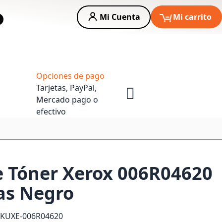
Mi Cuenta
Mi carrito
car
Asesoria Empresas
Opciones de pago
Tarjetas, PayPal,
Mercado pago o
efectivo
 Tóner Xerox 006R04620
as Negro
SKU
XE-006R04620