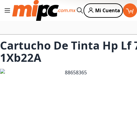
Mi Cuenta
Cambiar Nav
Buscar
Cartucho De Tinta Hp Lf
1Xb22A