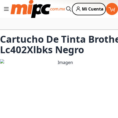
Mi Cuenta
Cambiar Nav
Buscar
Cartucho De Tinta Broth
Lc402Xlbks Negro