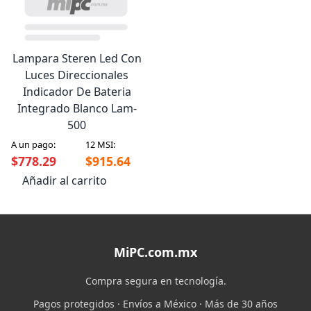
Lampara Steren Led Con
Luces Direccionales
Indicador De Bateria
Integrado Blanco Lam-
500
A un pago:
12 MSI:
$778.29
$915.64
Añadir al carrito
MiPC.com.mx
Compra segura en tecnología.
Pagos protegidos · Envíos a México · Más de 30 años