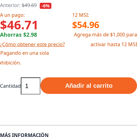
Anterior:
$49.69
-6%
A un pago:
12 MSI:
$46.71
$54.96
Ahorras $2.98
Agrega más de $1,000 para
¿Cómo obtener este precio?
activar hasta 12 MSI
 Pagando en una sola
xhibición.
Añadir al carrito
Cantidad
MÁS INFORMACIÓN