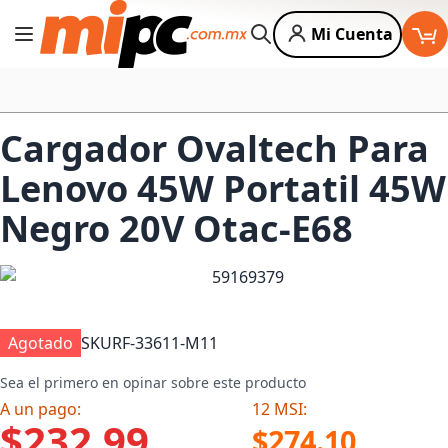
Mi Cuenta
Cambiar Nav
Buscar
Cargador Ovaltech Para
Lenovo 45W Portatil 45W
Negro 20V Otac-E68
Agotado
SKU
RF-33611-M11
Sea el primero en opinar sobre este producto
A un pago:
12 MSI:
$232.99
$274.10