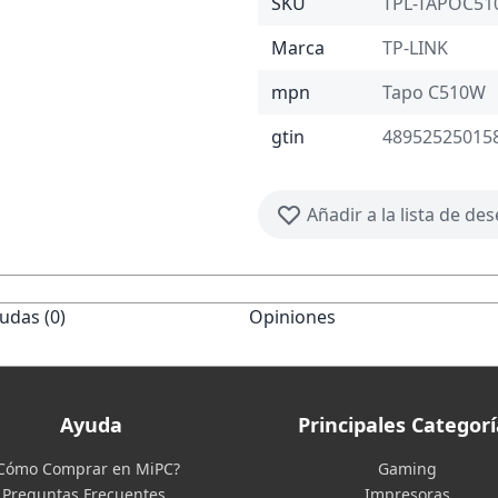
SKU
TPL-TAPOC5
Marca
TP-LINK
mpn
Tapo C510W
gtin
48952525015
Añadir a la lista de de
udas (0)
Opiniones
Ayuda
Principales Categorí
Cómo Comprar en MiPC?
Gaming
Preguntas Frecuentes
Impresoras