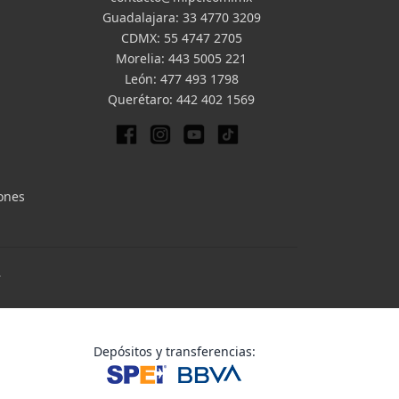
Guadalajara:
33 4770 3209
CDMX:
55 4747 2705
Morelia:
443 5005 221
León:
477 493 1798
Querétaro:
442 402 1569
iones
.
Depósitos y transferencias: