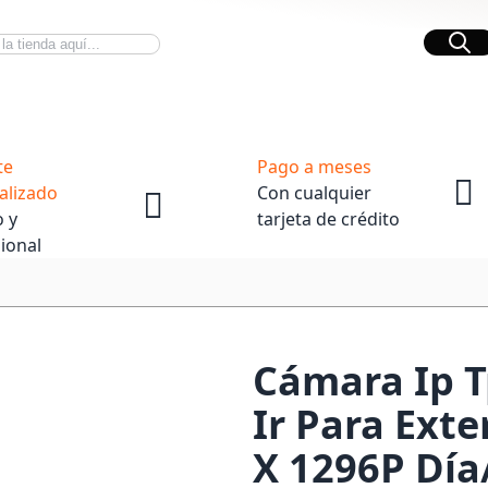
Bus
Novedades Tech
OpenBox
te
Pago a meses
alizado
Con cualquier
 y
tarjeta de crédito
ional
Cámara Ip T
Ir Para Ext
X 1296P Dí