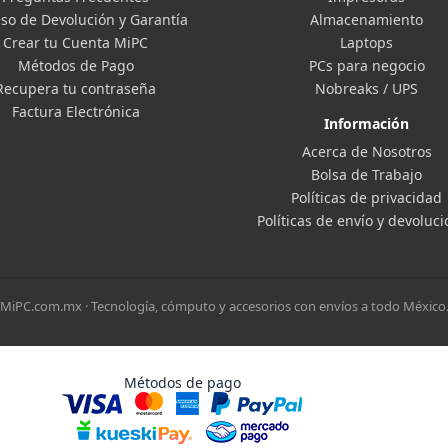
so de Devolución y Garantía
Almacenamiento
Crear tu Cuenta MiPC
Laptops
Métodos de Pago
PCs para negocio
Recupera tu contraseña
Nobreaks / UPS
Factura Electrónica
Información
Acerca de Nosotros
Bolsa de Trabajo
Políticas de privacidad
Políticas de envío y devoluc
MiPC.com.mx · Tecnología, cómputo y accesorios con envíos a todo México
Métodos de pago