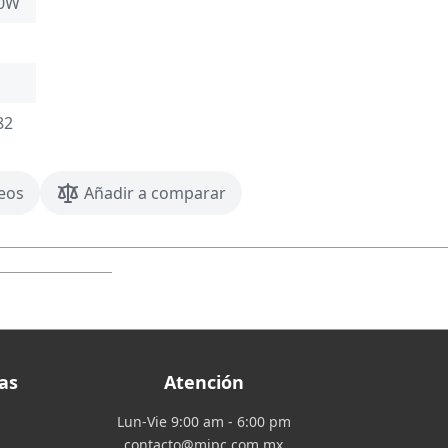
10W
82
seos
Añadir a comparar
as
Atención
Lun-Vie 9:00 am - 6:00 pm
contacto@mipc.com.mx