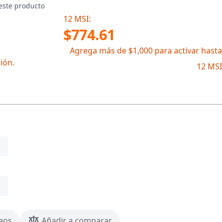
este producto
12 MSI:
$774.61
Agrega más de $1,000 para activar hasta
ión.
12 MSI
seos
Añadir a comparar