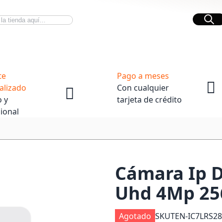
Bus
Novedades Tech
OpenBox
te
Pago a meses
alizado
Con cualquier
 y
tarjeta de crédito
ional
Cámara Ip D
Uhd 4Mp 25
Agotado
SKU
TEN-IC7LRS28