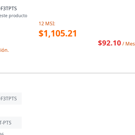
F3TPTS
este producto
12 MSI:
$1,105.21
$92.10
/ Mes
ión.
F3TPTS
T-PTS
86