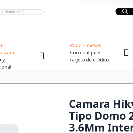
Bus
Novedades Tech
OpenBox
te
Pago a meses
alizado
Con cualquier
 y
tarjeta de crédito
ional
Camara Hikv
Tipo Domo 
3.6Mm Inter