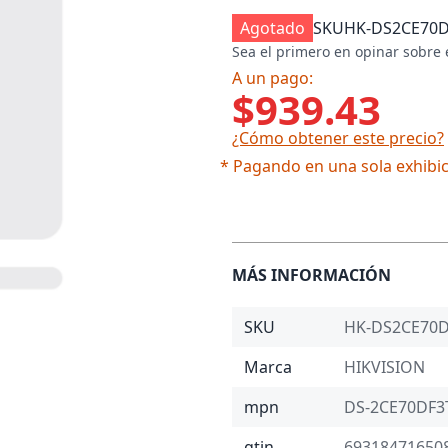
Agotado
SKU
HK-DS2CE70D
Sea el primero en opinar sobre 
A un pago:
$939.43
¿Cómo obtener este precio?
* Pagando en una sola exhibic
MÁS INFORMACIÓN
SKU
HK-DS2CE70D
Marca
HIKVISION
mpn
DS-2CE70DF3
gtin
69318471650