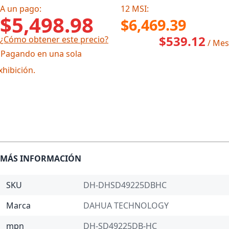
A un pago:
12 MSI:
$5,498.98
$6,469.39
$539.12
¿Cómo obtener este precio?
/ Mes
 Pagando en una sola
xhibición.
MÁS INFORMACIÓN
SKU
DH-DHSD49225DBHC
Marca
DAHUA TECHNOLOGY
mpn
DH-SD49225DB-HC