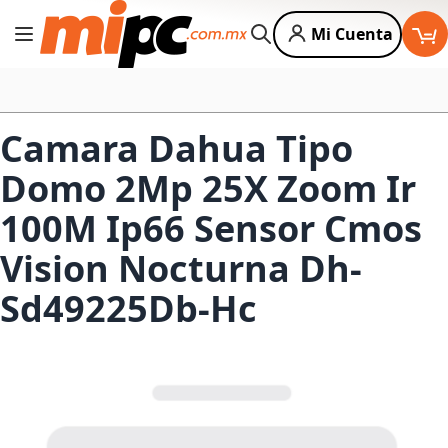
Mi Cuenta
Cambiar Nav
Buscar
Camara Dahua Tipo
Domo 2Mp 25X Zoom Ir
100M Ip66 Sensor Cmos
Vision Nocturna Dh-
Sd49225Db-Hc