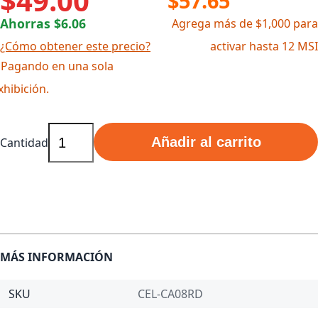
$49.00
$57.65
Ahorras $6.06
Agrega más de $1,000 para
¿Cómo obtener este precio?
activar hasta 12 MSI
 Pagando en una sola
xhibición.
Añadir al carrito
Cantidad
MÁS INFORMACIÓN
SKU
CEL-CA08RD