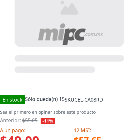
Sólo queda(n)
15
En stock
SKU
CEL-CA08RD
Sea el primero en opinar sobre este producto
Anterior:
$55.05
-11%
A un pago:
12 MSI: