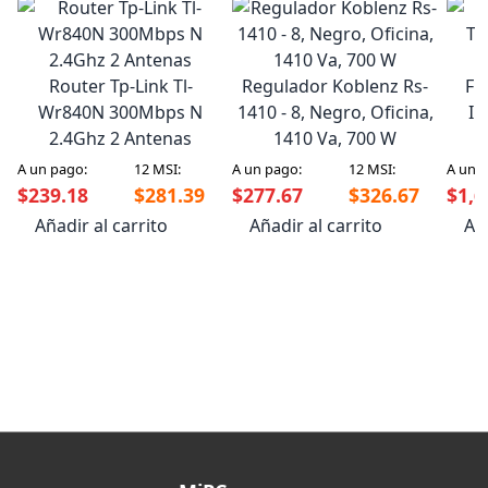
Te
L
Router Tp-Link Tl-
Regulador Koblenz Rs-
Fu
Wr840N 300Mbps N
1410 - 8, Negro, Oficina,
In
2.4Ghz 2 Antenas
1410 Va, 700 W
A un pago:
12 MSI:
A un pago:
12 MSI:
A un 
$239.18
$281.39
$277.67
$326.67
$1,6
Añadir al carrito
Añadir al carrito
Aña