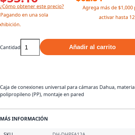
¿Cómo obtener este precio?
Agrega más de $1,000 
 Pagando en una sola
activar hasta 1
xhibición.
Añadir al carrito
Cantidad
Caja de conexiones universal para cámaras Dahua, materia
polipropileno (PP), montaje en pared
MÁS INFORMACIÓN
SKU
DH-DHPFA12A