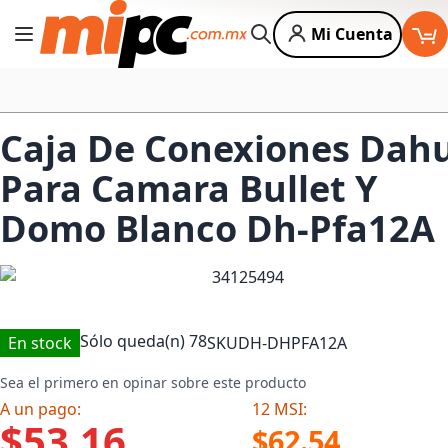
Mi Cuenta
Cambiar Nav
Buscar
Caja De Conexiones Dah
Para Camara Bullet Y
Domo Blanco Dh-Pfa12A
Sólo queda(n)
78
En stock
SKU
DH-DHPFA12A
Sea el primero en opinar sobre este producto
A un pago:
12 MSI:
$53.16
$62.54