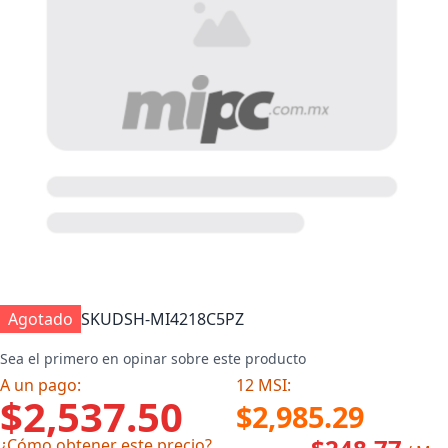
Agotado
SKU
DSH-MI4218C5PZ
Sea el primero en opinar sobre este producto
A un pago:
12 MSI:
$2,537.50
$2,985.29
¿Cómo obtener este precio?