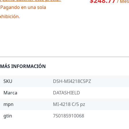
$248.77
/ Mes
 Pagando en una sola
xhibición.
MÁS INFORMACIÓN
SKU
DSH-MI4218C5PZ
Marca
DATASHIELD
mpn
MI-4218 C/5 pz
gtin
750185910068