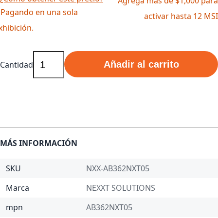
Agrega más de $1,000 para
 Pagando en una sola
activar hasta 12 MSI
xhibición.
Añadir al carrito
Cantidad
MÁS INFORMACIÓN
SKU
NXX-AB362NXT05
Marca
NEXXT SOLUTIONS
mpn
AB362NXT05