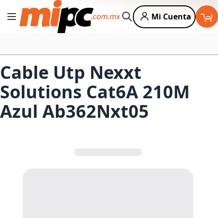
Mi Cuenta
Cambiar Nav
Buscar
Cable Utp Nexxt
Solutions Cat6A 210M
Azul Ab362Nxt05