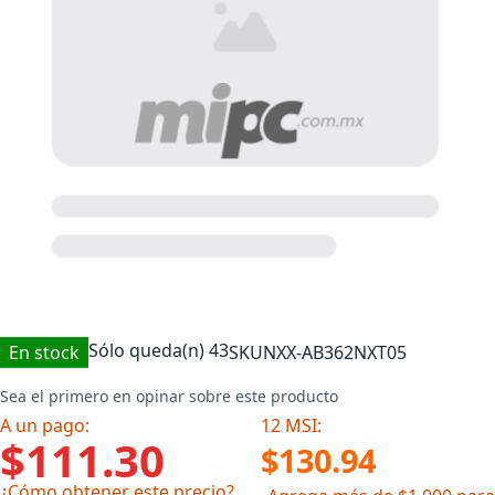
Sólo queda(n)
43
En stock
SKU
NXX-AB362NXT05
Sea el primero en opinar sobre este producto
A un pago:
12 MSI:
$111.30
$130.94
¿Cómo obtener este precio?