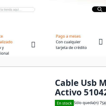
Bus
Novedades Tech
OpenBox
te
Pago a meses
alizado
Con cualquier
 y
tarjeta de crédito
ional
Cable Usb M
Activo 5104
Sólo queda(n)
7
En stock
S