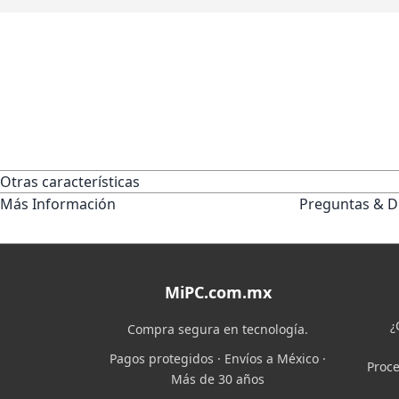
Otras características
Más Información
Preguntas & D
MiPC.com.mx
¿
Compra segura en tecnología.
Pagos protegidos · Envíos a México ·
Proce
Más de 30 años