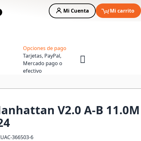
Mi Cuenta
Mi carrito
car
Asesoria Empresas
Opciones de pago
Tarjetas, PayPal,
Mercado pago o
efectivo
anhattan V2.0 A-B 11.0M
24
KU
AC-366503-6