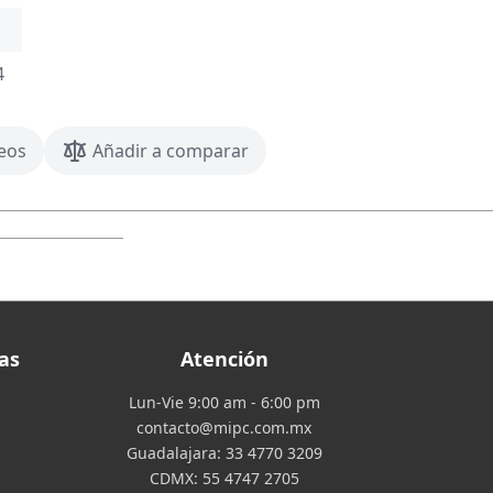
4
seos
Añadir a comparar
as
Atención
Lun-Vie 9:00 am - 6:00 pm
contacto@mipc.com.mx
Guadalajara:
33 4770 3209
CDMX:
55 4747 2705