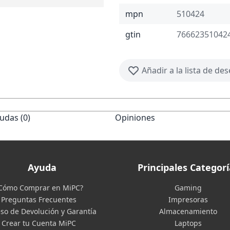
mpn
510424
gtin
76662351042
Añadir a la lista de de
udas (0)
Opiniones
Ayuda
Principales Categorí
Cómo Comprar en MiPC?
Gaming
Preguntas Frecuentes
Impresoras
so de Devolución y Garantía
Almacenamiento
Crear tu Cuenta MiPC
Laptops