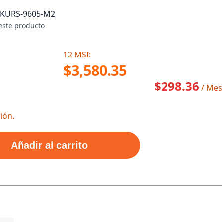
SKU
RS-9605-M2
este producto
12 MSI:
$3,580.35
$298.36
/ Mes
ión.
Añadir al carrito