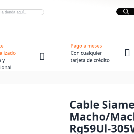
Bus
Novedades Tech
OpenBox
te
Pago a meses
alizado
Con cualquier
 y
tarjeta de crédito
ional
Cable Siam
Macho/Mach
Rg59Ul-305