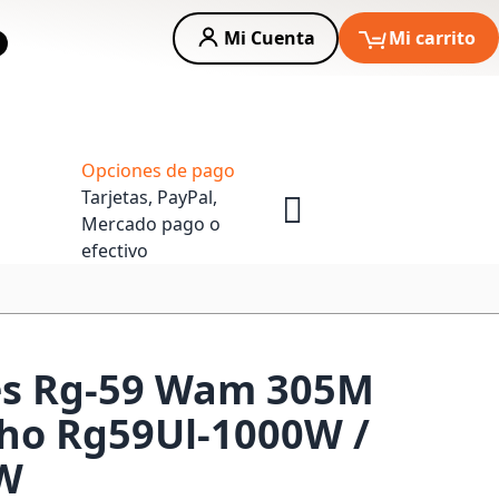
Mi Cuenta
Mi carrito
car
Asesoria Empresas
Opciones de pago
Tarjetas, PayPal,
Mercado pago o
efectivo
es Rg-59 Wam 305M
o Rg59Ul-1000W /
W