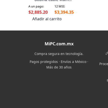
Siames Rg59 Negro
A un pago:
12 MSI:
305M Rg59Ul-1000B
$2,885.20
$3,394.35
Añadir al carrito
MiPC.com.mx
¿
Compra segura en tecnología.
Pagos protegidos · Envíos a México ·
Proce
Más de 30 años