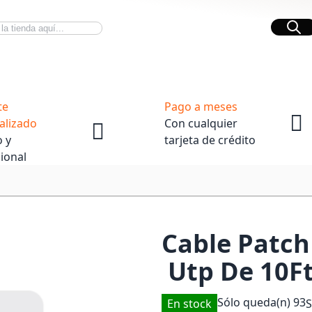
Bus
Novedades Tech
OpenBox
te
Pago a meses
alizado
Con cualquier
 y
tarjeta de crédito
ional
Cable Patch
Utp De 10Ft
Sólo queda(n)
93
En stock