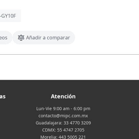
-GY10F
seos
Añadir a comparar
as
Atención
Lun-Vie 9:00 am - 6:00 pm
contacto@mipc.com.mx
Guadalajara:
33 4770 3209
CDMX:
55 4747 2705
Morelia:
443 5005 221