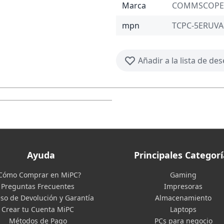
Marca
COMMSCOPE
mpn
TCPC-5ERUVA
Añadir a la lista de de
Ayuda
Principales Categorí
Cómo Comprar en MiPC?
Gaming
Preguntas Frecuentes
Impresoras
so de Devolución y Garantía
Almacenamiento
Crear tu Cuenta MiPC
Laptops
Métodos de Pago
PCs para negocio