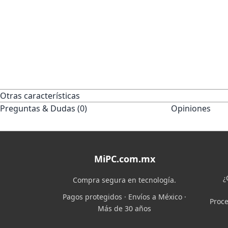
Otras características
Preguntas & Dudas (0)
Opiniones
MiPC.com.mx
¿
Compra segura en tecnología.
Pagos protegidos · Envíos a México ·
Proce
Más de 30 años