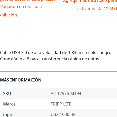
Agrega más de $1,000 para
 Pagando en una sola
activar hasta 12 MSI
xhibición.
Cable USB 3.0 de alta velocidad de 1.83 m en color negro.
Conexión A a B para transferencia rápida de datos.
MÁS INFORMACIÓN
SKU
AC-12576-M194
Marca
TRIPP LITE
mpn
U322-006-BK