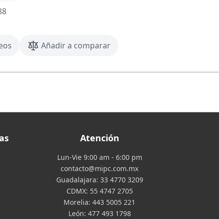
88
seos
Añadir a comparar
as
Atención
Lun-Vie 9:00 am - 6:00 pm
contacto@mipc.com.mx
Guadalajara:
33 4770 3209
CDMX:
55 4747 2705
Morelia:
443 5005 221
León:
477 493 1798