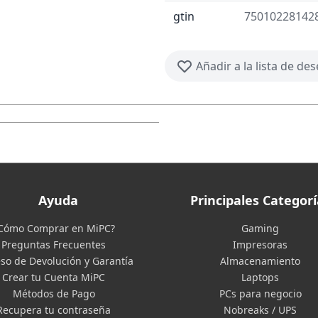
gtin
75010228142
Añadir a la lista de de
Ayuda
Principales Categorí
Cómo Comprar en MiPC?
Gaming
Preguntas Frecuentes
Impresoras
so de Devolución y Garantía
Almacenamiento
Crear tu Cuenta MiPC
Laptops
Métodos de Pago
PCs para negocio
Recupera tu contraseña
Nobreaks / UPS