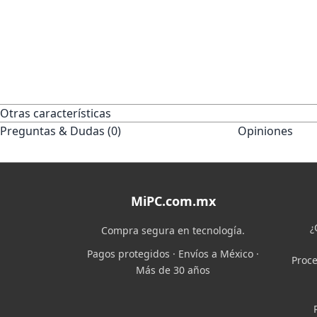
Otras características
Preguntas & Dudas (0)
Opiniones
MiPC.com.mx
¿
Compra segura en tecnología.
Pagos protegidos · Envíos a México ·
Proce
Más de 30 años