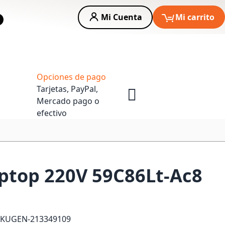
Mi Cuenta
Mi carrito
car
Asesoria Empresas
Opciones de pago
Tarjetas, PayPal,
Mercado pago o
efectivo
ptop 220V 59C86Lt-Ac8
SKU
GEN-213349109