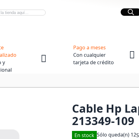
Bus
Novedades Tech
OpenBox
te
Pago a meses
alizado
Con cualquier
 y
tarjeta de crédito
ional
Cable Hp La
213349-109
Sólo queda(n)
12
En stock