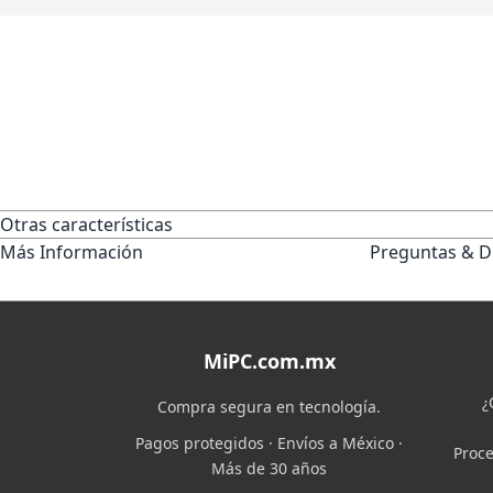
Otras características
Más Información
Preguntas & D
MiPC.com.mx
¿
Compra segura en tecnología.
Pagos protegidos · Envíos a México ·
Proce
Más de 30 años