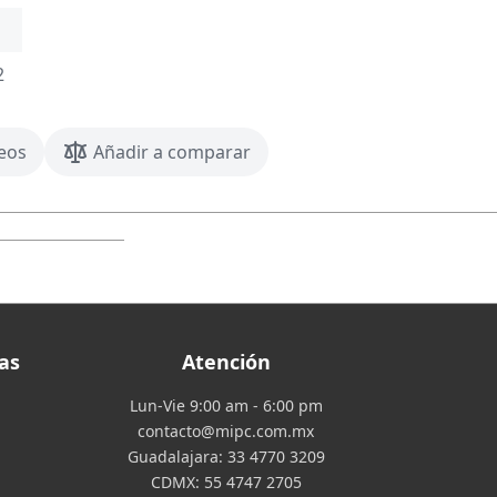
2
seos
Añadir a comparar
as
Atención
Lun-Vie 9:00 am - 6:00 pm
contacto@mipc.com.mx
Guadalajara:
33 4770 3209
CDMX:
55 4747 2705