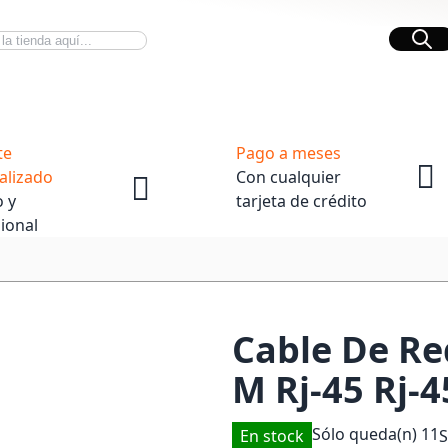
Bus
Novedades Tech
OpenBox
te
Pago a meses
alizado
Con cualquier
 y
tarjeta de crédito
ional
Cable De Red
M Rj-45 Rj
Sólo queda(n)
11
En stock