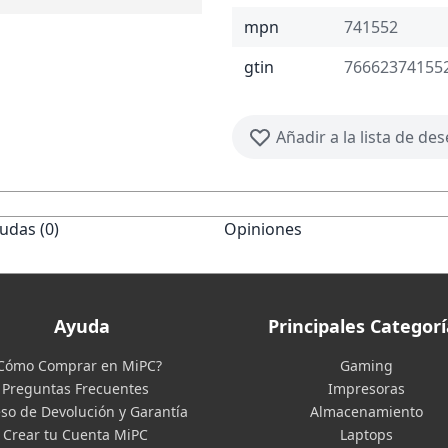
mpn
741552
gtin
76662374155
Añadir a la lista de de
udas (0)
Opiniones
Ayuda
Principales Categorí
Cómo Comprar en MiPC?
Gaming
Preguntas Frecuentes
Impresoras
so de Devolución y Garantía
Almacenamiento
Crear tu Cuenta MiPC
Laptops