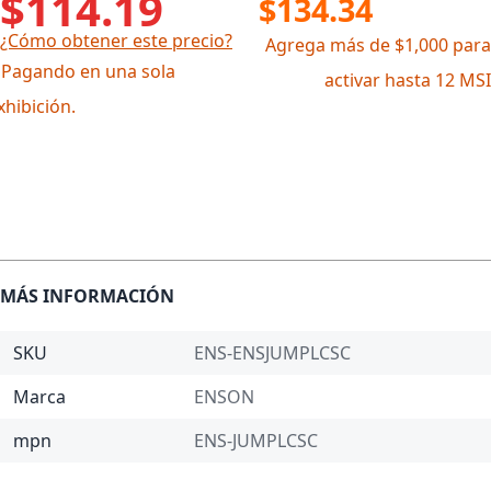
$114.19
$134.34
¿Cómo obtener este precio?
Agrega más de $1,000 para
 Pagando en una sola
activar hasta 12 MSI
xhibición.
MÁS INFORMACIÓN
SKU
ENS-ENSJUMPLCSC
Marca
ENSON
mpn
ENS-JUMPLCSC