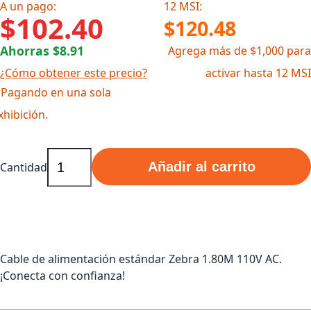
A un pago:
12 MSI:
$102.40
$120.48
Ahorras $8.91
Agrega más de $1,000 para
¿Cómo obtener este precio?
activar hasta 12 MSI
 Pagando en una sola
xhibición.
Añadir al carrito
Cantidad
Cable de alimentación estándar Zebra 1.80M 110V AC.
¡Conecta con confianza!