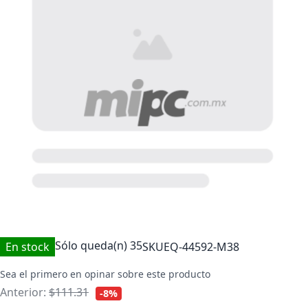
Sólo queda(n)
35
En stock
SKU
EQ-44592-M38
Sea el primero en opinar sobre este producto
Anterior:
$111.31
-8%