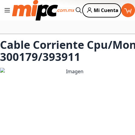
Mi Cuenta
Cambiar Nav
Buscar
Cable Corriente Cpu/Mo
300179/393911