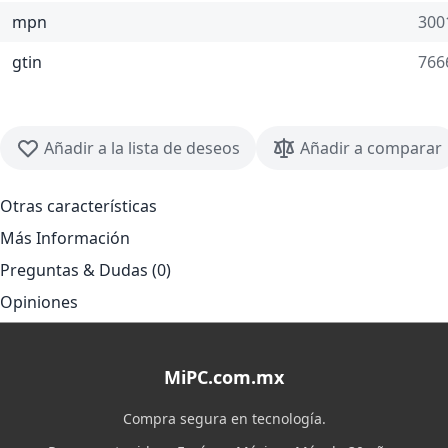
mpn
300
gtin
766
Añadir a la lista de deseos
Añadir a comparar
Otras características
Más Información
Preguntas & Dudas (0)
Opiniones
MiPC.com.mx
Compra segura en tecnología.