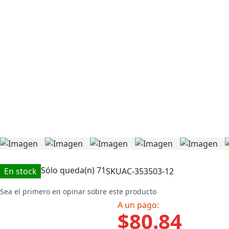
Sólo queda(n)
71
En stock
SKU
AC-353503-12
Sea el primero en opinar sobre este producto
A un pago:
$80.84