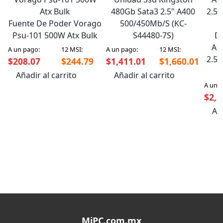
480Gb Sata3 2.5" A400
Fuente De Poder Vorago
500/450Mb/S (KC-
Psu-101 500W Atx Bulk
S44480-7S)
Di
Ad
A un pago:
12 MSI:
A un pago:
12 MSI:
2.5"
$208.07
$244.79
$1,411.01
$1,660.01
Añadir al carrito
Añadir al carrito
A un 
$2,3
Aña
MiPC.com.mx