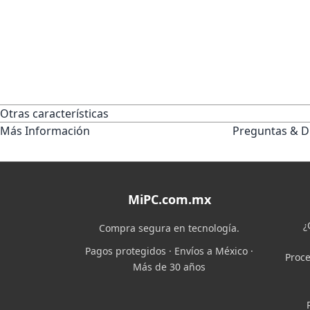
Otras características
Más Información
Preguntas & D
MiPC.com.mx
¿
Compra segura en tecnología.
Pagos protegidos · Envíos a México ·
Proce
Más de 30 años