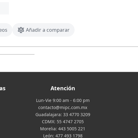
seos
Añadir a comparar
as
Atención
Lun-Vie 9:00 am - 6:00 pm
contacto@mipc.com.mx
Guadalajara:
33 4770 3209
CDMX:
55 4747 2705
Morelia:
443 5005 221
León:
477 493 1798