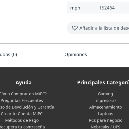
mpn
152464
Añadir a la lista de de
udas (0)
Opiniones
Ayuda
Principales Categorí
Cómo Comprar en MiPC?
Gaming
Preguntas Frecuentes
Impresoras
so de Devolución y Garantía
Almacenamiento
Crear tu Cuenta MiPC
Laptops
Métodos de Pago
PCs para negocio
Recupera tu contraseña
Nobreaks / UPS