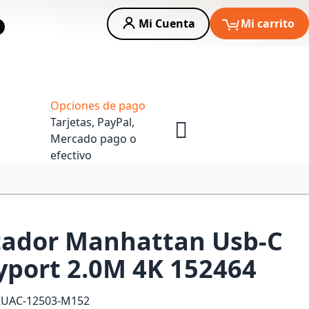
Mi Cuenta
Mi carrito
car
Asesoria Empresas
Opciones de pago
Tarjetas, PayPal,
Mercado pago o
efectivo
tador Manhattan Usb-C
ayport 2.0M 4K 152464
KU
AC-12503-M152