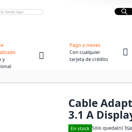
Bus
Novedades Tech
OpenBox
te
Pago a meses
alizado
Con cualquier
 y
tarjeta de crédito
ional
Cable Adap
3.1 A Displ
Sólo queda(n)
3
En stock
S