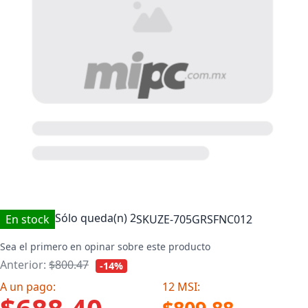
Sólo queda(n)
2
En stock
SKU
ZE-705GRSFNC012
Sea el primero en opinar sobre este producto
Anterior:
$800.47
-14%
A un pago:
12 MSI: