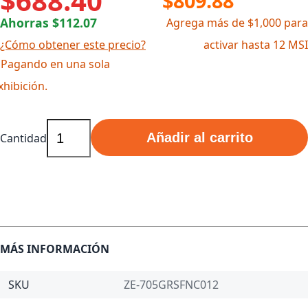
$688.40
$809.88
Ahorras $112.07
Agrega más de $1,000 para
¿Cómo obtener este precio?
activar hasta 12 MSI
 Pagando en una sola
xhibición.
Añadir al carrito
Cantidad
MÁS INFORMACIÓN
SKU
ZE-705GRSFNC012