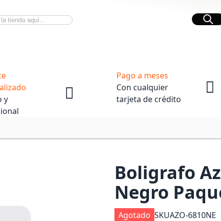
Bus
Novedades Tech
OpenBox
te
Pago a meses
alizado
Con cualquier
 y
tarjeta de crédito
ional
Boligrafo A
Negro Paque
Agotado
SKU
AZO-6810NE