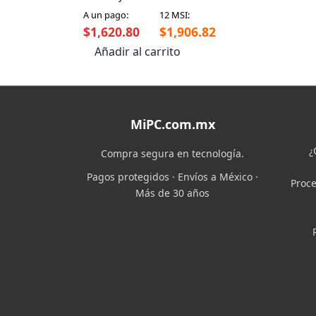
B550M Pro-Vdh Wifi
A un pago:
12 MSI:
Socket Am4 Micro-Atx
$1,620.80
$1,906.82
128Gb Ddr4
Añadir al carrito
MiPC.com.mx
¿
Compra segura en tecnología.
Pagos protegidos · Envíos a México ·
Proce
Más de 30 años