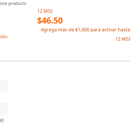
este producto
12 MSI:
$46.50
Agrega más de $1,000 para activar hasta
ión.
12 MSI
90