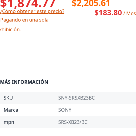
$1,874.77
$2,205.61
$183.80
¿Cómo obtener este precio?
/ Mes
 Pagando en una sola
xhibición.
MÁS INFORMACIÓN
SKU
SNY-SRSXB23BC
Marca
SONY
mpn
SRS-XB23/BC