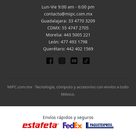
Lun-Vie 9:00 am - 6:00 pm
contacto@mipc.com.mx
Guadalajara:
33 4770 3209
CDMX:
55 4747 2705
Morelia:
443 5005 221
León:
477 493 1798
Querétaro:
442 402 1569
MiPC.com.mx · Tecnología, cómputo y accesorios con envíos a todo
México.
Envíos rápidos y seguros