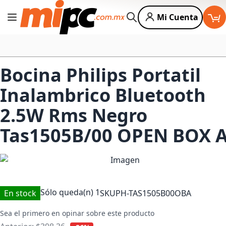
Mi Cuenta
Cambiar Nav
Buscar
Bocina Philips Portatil
Inalambrico Bluetooth
2.5W Rms Negro
Tas1505B/00 OPEN BOX 
Sólo queda(n)
1
En stock
SKU
PH-TAS1505B00OBA
Sea el primero en opinar sobre este producto