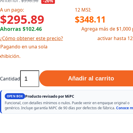
Anterior:
$398.36
-26%
A un pago:
12 MSI:
$295.89
$348.11
Ahorras $102.46
Agrega más de $1,000 
¿Cómo obtener este precio?
activar hasta 1
 Pagando en una sola
xhibición.
Añadir al carrito
Cantidad
Producto revisado por MiPC
OPEN BOX
Funcional, con detalles mínimos o nulos. Puede venir en empaque original o
genérico. Incluye garantía MiPC de 90 días por defectos de fábrica.
Conoce m