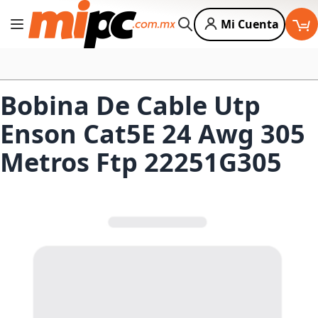
Mi Cuenta
Cambiar Nav
Buscar
Bobina De Cable Utp
Enson Cat5E 24 Awg 305
Metros Ftp 22251G305