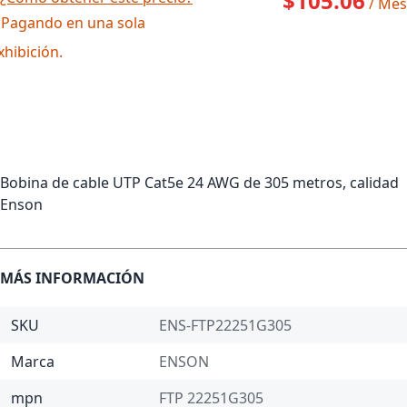
$105.06
/ Mes
 Pagando en una sola
xhibición.
Bobina de cable UTP Cat5e 24 AWG de 305 metros, calidad
Enson
MÁS INFORMACIÓN
SKU
ENS-FTP22251G305
Marca
ENSON
mpn
FTP 22251G305