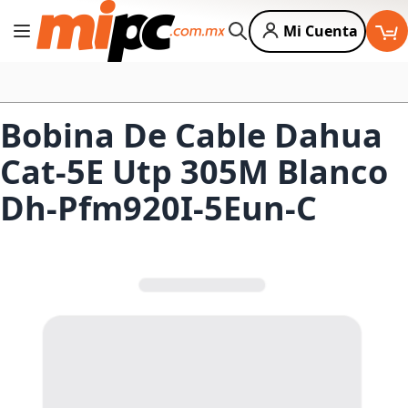
Mi Cuenta
Cambiar Nav
Buscar
Bobina De Cable Dahua
Cat-5E Utp 305M Blanco
Dh-Pfm920I-5Eun-C