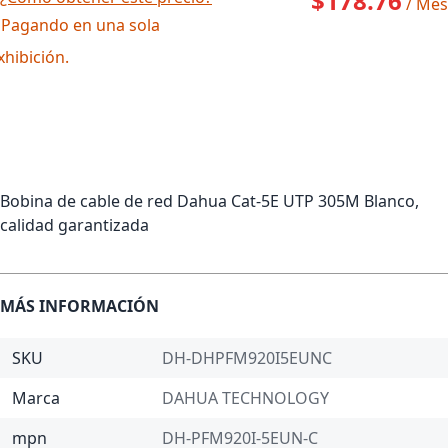
$178.76
/ Mes
 Pagando en una sola
xhibición.
Bobina de cable de red Dahua Cat-5E UTP 305M Blanco,
calidad garantizada
MÁS INFORMACIÓN
SKU
DH-DHPFM920I5EUNC
Marca
DAHUA TECHNOLOGY
mpn
DH-PFM920I-5EUN-C