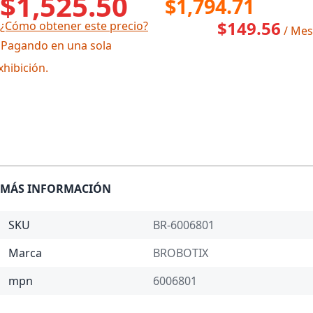
$1,525.50
$1,794.71
$149.56
¿Cómo obtener este precio?
/ Mes
 Pagando en una sola
xhibición.
MÁS INFORMACIÓN
SKU
BR-6006801
Marca
BROBOTIX
mpn
6006801