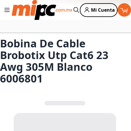
Mi Cuenta
Cambiar Nav
Buscar
Bobina De Cable
Brobotix Utp Cat6 23
Awg 305M Blanco
6006801