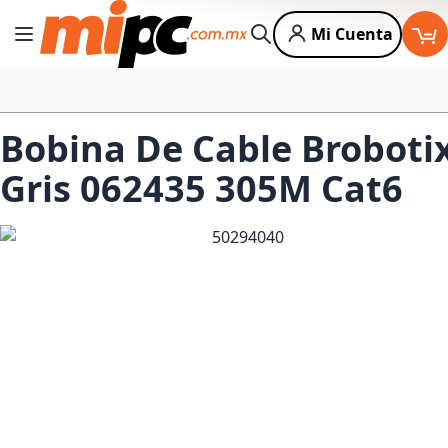
Mi Cuenta
Cambiar Nav
Buscar
Bobina De Cable Broboti
Gris 062435 305M Cat6