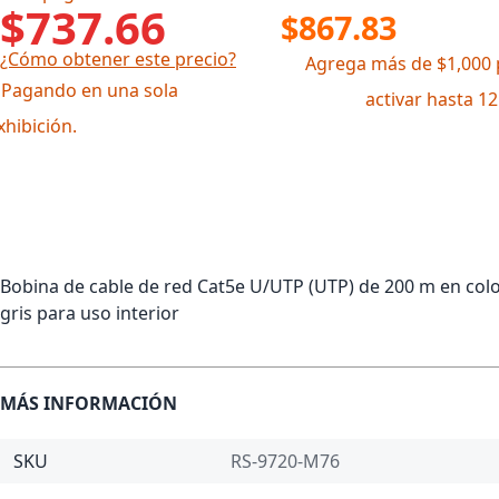
$737.66
$867.83
¿Cómo obtener este precio?
Agrega más de $1,000 
 Pagando en una sola
activar hasta 1
xhibición.
Bobina de cable de red Cat5e U/UTP (UTP) de 200 m en col
gris para uso interior
MÁS INFORMACIÓN
SKU
RS-9720-M76