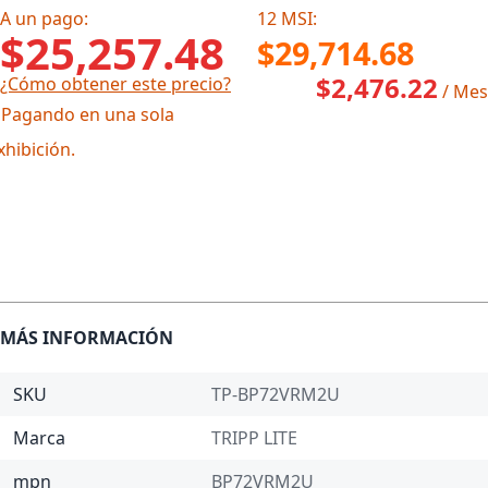
A un pago:
12 MSI:
$25,257.48
$29,714.68
$2,476.22
¿Cómo obtener este precio?
/ Mes
 Pagando en una sola
xhibición.
MÁS INFORMACIÓN
SKU
TP-BP72VRM2U
Marca
TRIPP LITE
mpn
BP72VRM2U