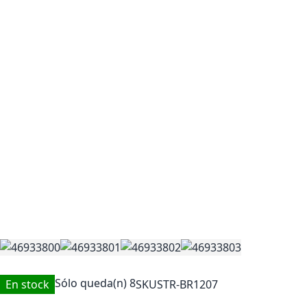
Sólo queda(n)
8
En stock
SKU
STR-BR1207