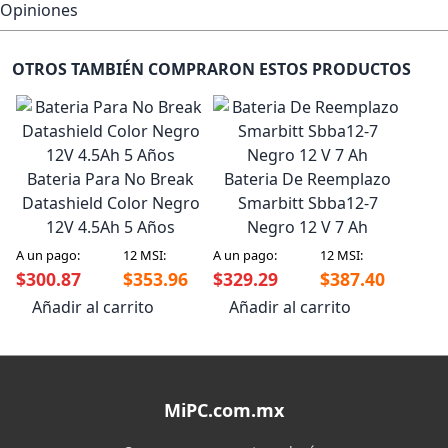
Opiniones
OTROS TAMBIÉN COMPRARON ESTOS PRODUCTOS
Bateria Para No Break
Bateria De Reemplazo
Datashield Color Negro
Smarbitt Sbba12-7
12V 4.5Ah 5 Años
Negro 12 V 7 Ah
A un pago:
12 MSI:
A un pago:
12 MSI:
$300.87
$353.96
$329.29
$387.40
Añadir al carrito
Añadir al carrito
MiPC.com.mx