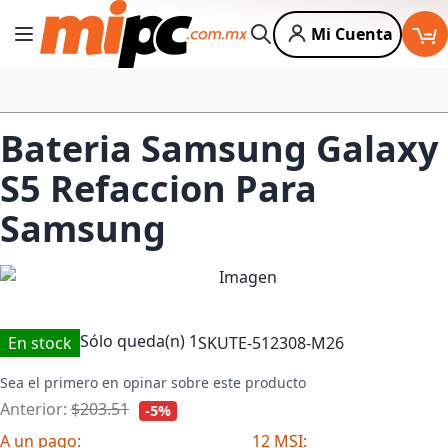
Mi Cuenta
Cambiar Nav
Buscar
Bateria Samsung Galaxy
S5 Refaccion Para
Samsung
Sólo queda(n)
1
En stock
SKU
TE-512308-M26
Sea el primero en opinar sobre este producto
Anterior:
$203.51
-5%
A un pago:
12 MSI: