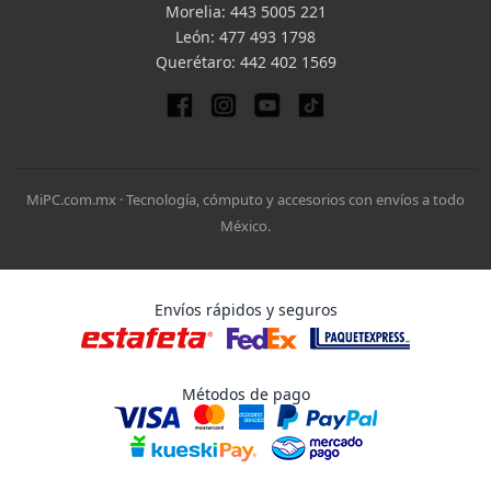
Morelia:
443 5005 221
León:
477 493 1798
Querétaro:
442 402 1569
MiPC.com.mx · Tecnología, cómputo y accesorios con envíos a todo
México.
Envíos rápidos y seguros
Métodos de pago