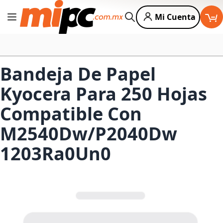
Mi Cuenta
Cambiar Nav
Buscar
Bandeja De Papel
Kyocera Para 250 Hojas
Compatible Con
M2540Dw/P2040Dw
1203Ra0Un0