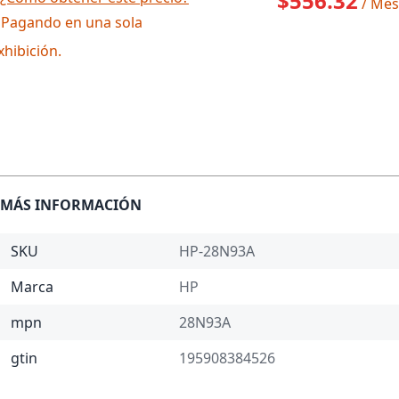
$556.32
/ Mes
 Pagando en una sola
xhibición.
MÁS INFORMACIÓN
SKU
HP-28N93A
Marca
HP
mpn
28N93A
gtin
195908384526