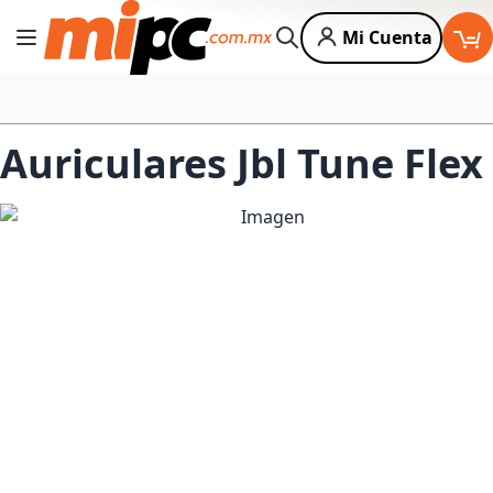
Mi Cuenta
Cambiar Nav
Buscar
Auriculares Jbl Tune Fle