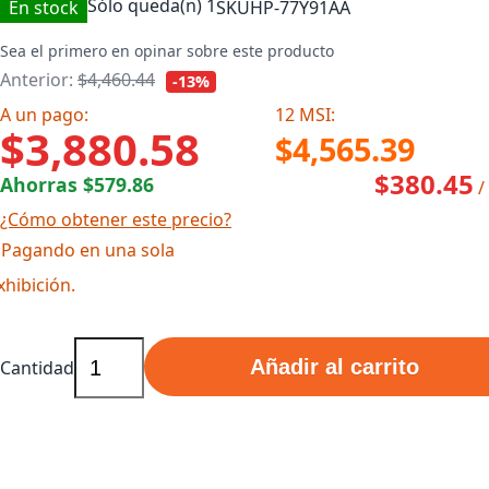
Sólo queda(n)
1
En stock
SKU
HP-77Y91AA
Sea el primero en opinar sobre este producto
Anterior:
$4,460.44
-13%
A un pago:
12 MSI:
$3,880.58
$4,565.39
$380.45
Ahorras $579.86
/
¿Cómo obtener este precio?
 Pagando en una sola
xhibición.
Añadir al carrito
Cantidad