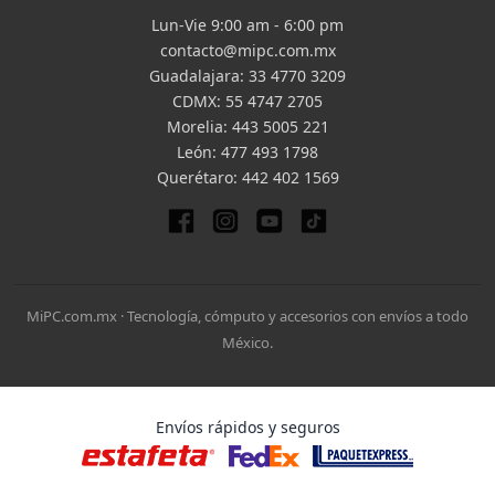
Lun-Vie 9:00 am - 6:00 pm
contacto@mipc.com.mx
Guadalajara:
33 4770 3209
CDMX:
55 4747 2705
Morelia:
443 5005 221
León:
477 493 1798
Querétaro:
442 402 1569
MiPC.com.mx · Tecnología, cómputo y accesorios con envíos a todo
México.
Envíos rápidos y seguros