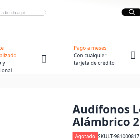
Bus
Novedades Tech
OpenBox
te
Pago a meses
alizado
Con cualquier
 y
tarjeta de crédito
ional
Audífonos L
Alámbrico 
Agotado
SKU
LT-981000817