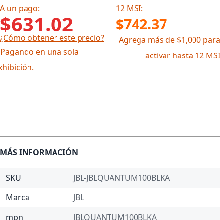
A un pago:
12 MSI:
$631.02
$742.37
¿Cómo obtener este precio?
Agrega más de $1,000 para
 Pagando en una sola
activar hasta 12 MSI
xhibición.
MÁS INFORMACIÓN
SKU
JBL-JBLQUANTUM100BLKA
Marca
JBL
mpn
JBLQUANTUM100BLKA