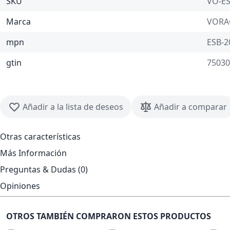
SKU
VO-E
Marca
VOR
mpn
ESB-2
gtin
75030
Añadir a la lista de deseos
Añadir a comparar
Otras características
Más Información
Preguntas & Dudas (0)
Opiniones
OTROS TAMBIÉN COMPRARON ESTOS PRODUCTOS