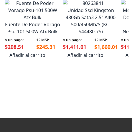
Unidad Ssd Kingston
Mem
480Gb Sata3 2.5" A400
Dat
Fuente De Poder Vorago
500/450Mb/S (KC-
Psu-101 500W Atx Bulk
S44480-7S)
Neg
A un pago:
12 MSI:
A un pago:
12 MSI:
A un 
$208.51
$245.31
$1,411.01
$1,660.01
$112
Añadir al carrito
Añadir al carrito
Aña