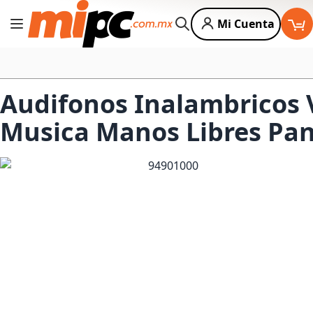
Mi Cuenta
Cambiar Nav
Buscar
Audifonos Inalambricos 
Musica Manos Libres Pane