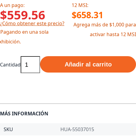
A un pago:
12 MSI:
$559.56
$658.31
¿Cómo obtener este precio?
Agrega más de $1,000 para
 Pagando en una sola
activar hasta 12 MSI
xhibición.
Añadir al carrito
Cantidad
MÁS INFORMACIÓN
SKU
HUA-55037015